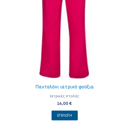
Παντελόνι ιατρικό φούξια
Iατρικές στολές
14,00
€
Αυτό
ΕΠΙΛΟΓΉ
το
προϊόν