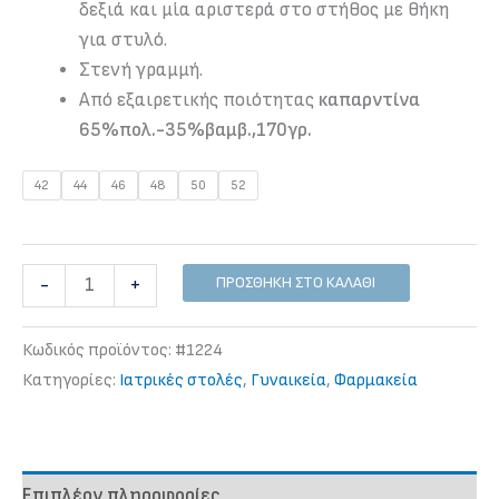
δεξιά και μία αριστερά στο στήθος με θήκη
για στυλό.
Στενή γραμμή.
Από εξαιρετικής ποιότητας
καπαρντίνα
65%πολ.-35%βαμβ.,170γρ.
42
44
46
48
50
52
Γυναίκεια
ΠΡΟΣΘΉΚΗ ΣΤΟ ΚΑΛΆΘΙ
-
+
ρόμπα
κοντή
Κωδικός προϊόντος:
#1224
ποσότητα
Κατηγορίες:
Iατρικές στολές
,
Γυναικεία
,
Φαρμακεία
Επιπλέον πληροφορίες