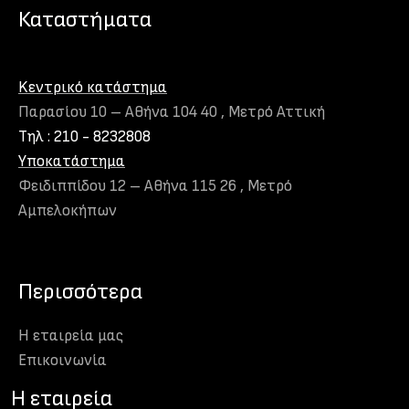
μπορούν
Καταστήματα
να
επιλεγούν
στη
Kεντρικό κατάστημα
σελίδα
Παρασίου 10 – Αθήνα 104 40 , Μετρό Αττική
του
Τηλ : 210 - 8232808
προϊόντος
Υποκατάστημα
Φειδιππίδου 12 – Αθήνα 115 26 , Μετρό
Αμπελοκήπων
Περισσότερα
Η εταιρεία μας
Eπικοινωνία
H εταιρεία