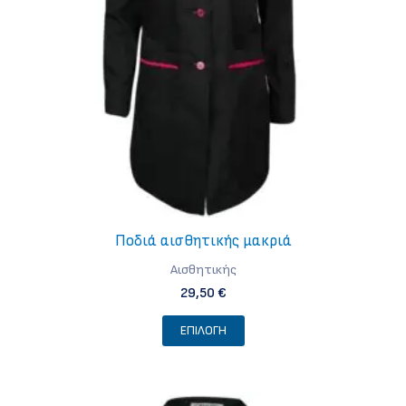
Ποδιά αισθητικής μακριά
Αισθητικής
29,50
€
Αυτό
ΕΠΙΛΟΓΉ
το
προϊόν
έχει