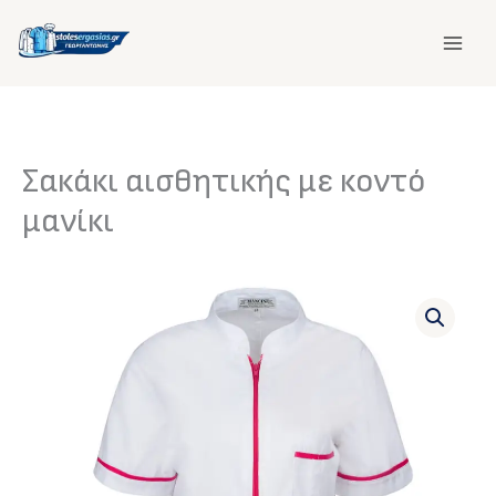
Μετάβαση
στο
περιεχόμενο
Σακάκι αισθητικής με κοντό
μανίκι