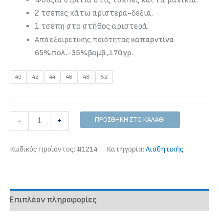
2 τσέπες κάτω αριστερά-δεξιά.
1 τσέπη στο στήθος αριστερά.
Από εξαιρετικής ποιότητας
καπαρντίνα
65%πολ.-35%βαμβ.,170γρ.
40
42
44
46
48
52
Σακάκι
ΠΡΟΣΘΉΚΗ ΣΤΟ ΚΑΛΆΘΙ
-
+
αισθητικής
με
Κωδικός προϊόντος:
#1214
Κατηγορία:
Αισθητικής
κοντό
μανίκι
ποσότητα
Επιπλέον πληροφορίες