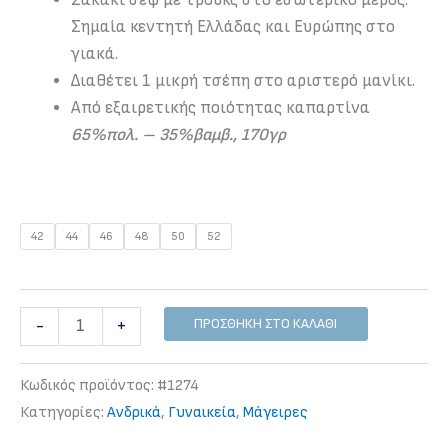
Σημαία κεντητή Ελλάδας και Ευρώπης στο
γιακά.
Διαθέτει 1 μικρή τσέπη στο αριστερό μανίκι.
Από εξαιρετικής ποιότητας καπαρτίνα
65%πολ. – 35%βαμβ., 170γρ
42
44
46
48
50
52
Σακάκι
ΠΡΟΣΘΉΚΗ ΣΤΟ ΚΑΛΆΘΙ
-
+
σεφ
λευκό
Κωδικός προϊόντος:
#1274
με
Κατηγορίες:
Ανδρικά
,
Γυναικεία
,
Μάγειρες
αεριζόμενη