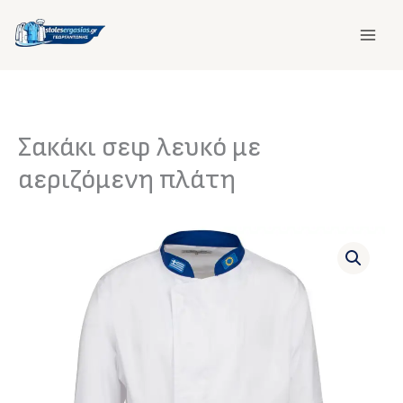
Μετάβαση
στο
περιεχόμενο
Σακάκι σεφ λευκό με
αεριζόμενη πλάτη