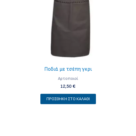
στη
σελίδα
του
προϊόντος
Ποδιά με τσέπη γκρι
Aρτοποιοί
12,50
€
ΠΡΟΣΘΉΚΗ ΣΤΟ ΚΑΛΆΘΙ