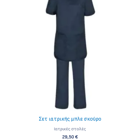
παραλλαγές.
Οι
επιλογές
μπορούν
να
επιλεγούν
στη
σελίδα
του
προϊόντος
Σετ ιατρικής μπλε σκούρο
Iατρικές στολές
29,50
€