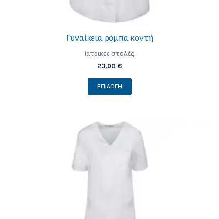
Γυναίκεια ρόμπα κοντή
Iατρικές στολές
23,00
€
Αυτό
ΕΠΙΛΟΓΉ
το
προϊόν
έχει
πολλαπλές
παραλλαγές.
Οι
επιλογές
μπορούν
να
επιλεγούν