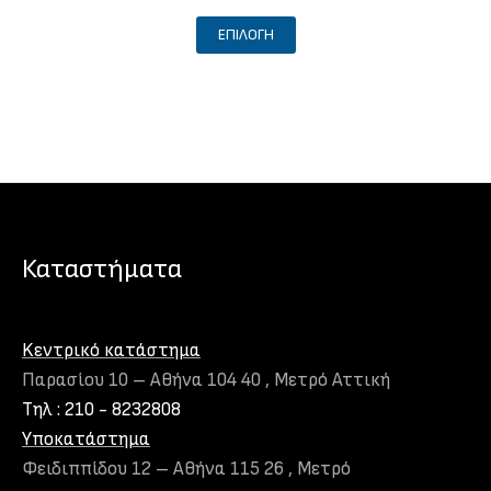
Αυτό
ΕΠΙΛΟΓΉ
το
προϊόν
έχει
πολλαπλές
παραλλαγές.
Οι
επιλογές
μπορούν
Καταστήματα
να
επιλεγούν
στη
Kεντρικό κατάστημα
σελίδα
Παρασίου 10 – Αθήνα 104 40 , Μετρό Αττική
του
Τηλ : 210 - 8232808
προϊόντος
Υποκατάστημα
Φειδιππίδου 12 – Αθήνα 115 26 , Μετρό