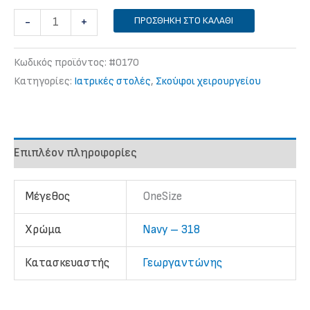
Σκούφος
ΠΡΟΣΘΉΚΗ ΣΤΟ ΚΑΛΆΘΙ
-
+
χειρουργείου
ποσότητα
Κωδικός προϊόντος:
#0170
Κατηγορίες:
Iατρικές στολές
,
Σκούφοι χειρουργείου
Επιπλέον πληροφορίες
Μέγεθος
OneSize
Χρώμα
Navy – 318
Κατασκευαστής
Γεωργαντώνης