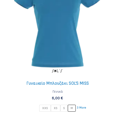
επιλογές
μπορούν
να
επιλεγούν
στη
σελίδα
του
προϊόντος
Γυναικείο Μπλουζάκι SOL’S MISS
Γενικά
6,00
€
3 More
XXS
XS
S
M