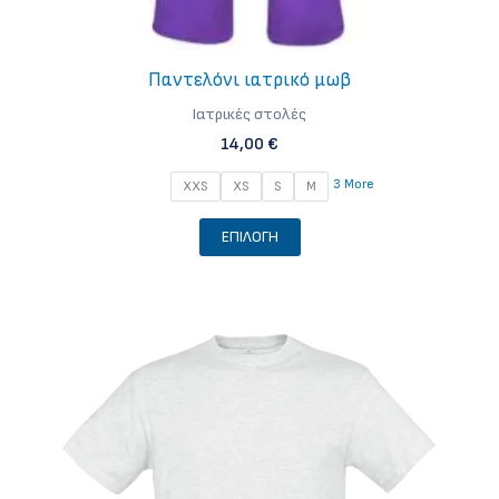
Παντελόνι ιατρικό μωβ
Iατρικές στολές
14,00
€
3 More
XXS
XS
S
M
Αυτό
ΕΠΙΛΟΓΉ
το
προϊόν
έχει
πολλαπλές
παραλλαγές.
Οι
επιλογές
μπορούν
να