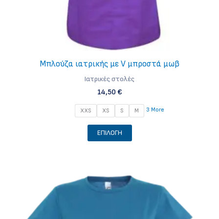
Μπλούζα ιατρικής με V μπροστά μωβ
Iατρικές στολές
14,50
€
3 More
XXS
XS
S
M
Αυτό
ΕΠΙΛΟΓΉ
το
προϊόν
έχει
πολλαπλές
παραλλαγές.
Οι