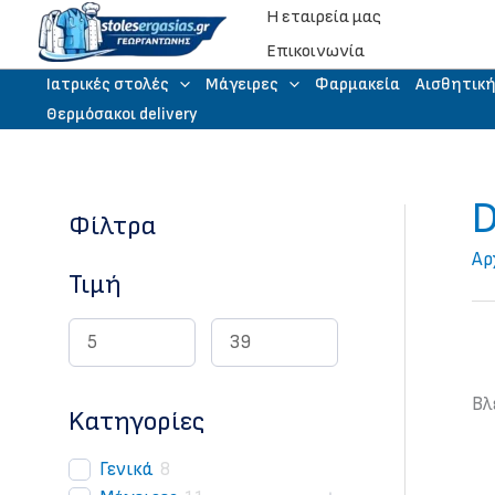
Μετάβαση
Η εταιρεία μας
στο
Eπικοινωνία
περιεχόμενο
Iατρικές στολές
Μάγειρες
Φαρμακεία
Αισθητικ
Θερμόσακοι delivery
D
Φίλτρα
Αρ
Τιμή
Βλ
Kατηγορίες
Γενικά
8