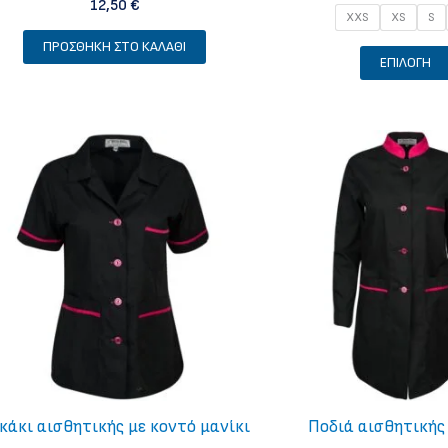
12,50
€
XXS
XS
S
ΠΡΟΣΘΉΚΗ ΣΤΟ ΚΑΛΆΘΙ
ΕΠΙΛΟΓΉ
κάκι αισθητικής με κοντό μανίκι
Ποδιά αισθητικής