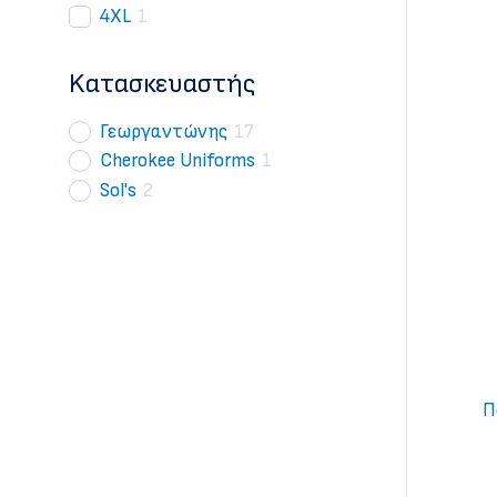
4XL
1
Kατασκευαστής
Γεωργαντώνης
17
Cherokee Uniforms
1
Sol's
2
Π