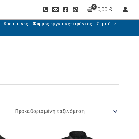
0,00
€
Kρεοπώλες
Φόρμες εργασιάς-τιράντες
Σαμπό