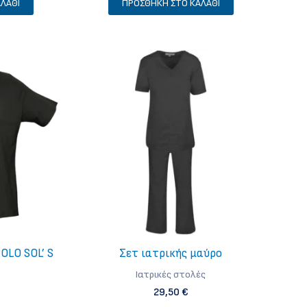
ΛΆΘΙ
ΠΡΟΣΘΉΚΗ ΣΤΟ ΚΑΛΆΘΙ
OLO SOL’ S
Σετ ιατρικής μαύρο
Iατρικές στολές
29,50
€