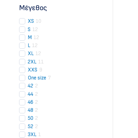
Mέγεθος
XS
10
S
12
M
12
L
12
XL
12
2XL
11
XXS
9
One size
7
42
2
44
2
46
2
48
2
50
2
52
2
3XL
1