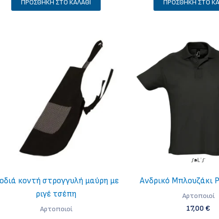
ΠΡΟΣΘΉΚΗ ΣΤΟ ΚΑΛΆΘΙ
ΠΡΟΣΘΉΚΗ ΣΤΟ ΚΑ
οδιά κοντή στρογγυλή μαύρη με
Ανδρικό Μπλουζάκι P
ριγέ τσέπη
Aρτοποιοί
17,00
€
Aρτοποιοί