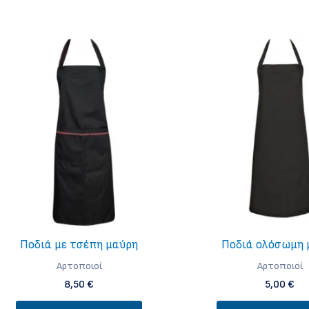
προϊόν
έχει
πολλαπλές
παραλλαγές.
Οι
επιλογές
μπορούν
να
επιλεγούν
στη
σελίδα
του
προϊόντος
Ποδιά με τσέπη μαύρη
Ποδιά ολόσωμη 
Aρτοποιοί
Aρτοποιοί
8,50
€
5,00
€