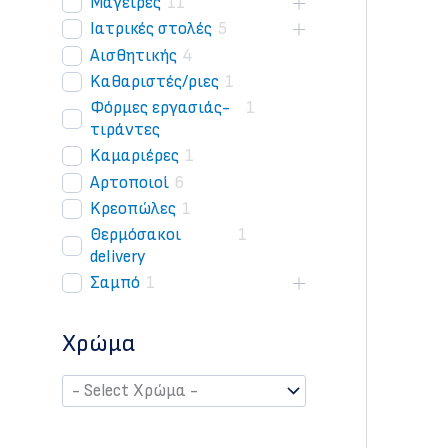
Μάγειρες
11
Iατρικές στολές
5
Αισθητικής
4
Kαθαριστές/ριες
1
Φόρμες εργασιάς-
1
τιράντες
Kαμαριέρες
1
Aρτοποιοί
6
Kρεοπώλες
1
Θερμόσακοι
1
delivery
Σαμπό
1
Χρώμα