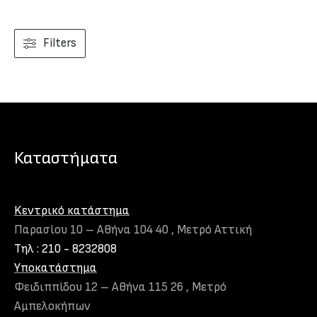
μπορούν
να
Filters
επιλεγούν
στη
σελίδα
του
προϊόντος
Καταστήματα
Kεντρικό κατάστημα
Παρασίου 10 – Αθήνα 104 40 , Μετρό Αττική
Τηλ : 210 - 8232808
Υποκατάστημα
Φειδιππίδου 12 – Αθήνα 115 26 , Μετρό
Αμπελοκήπων