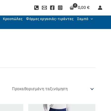
0,00
€
Kρεοπώλες
Φόρμες εργασιάς-τιράντες
Σαμπό