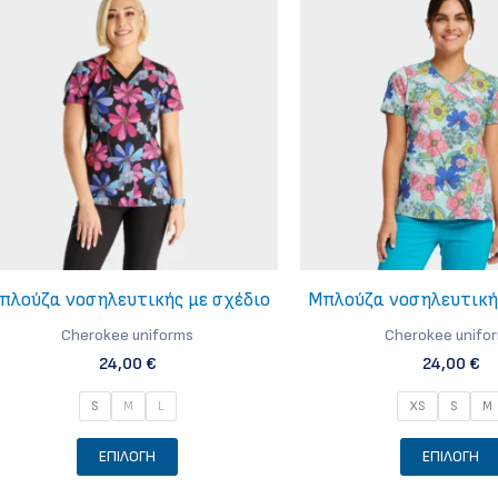
πλούζα νοσηλευτικής με σχέδιο
Μπλούζα νοσηλευτική
Cherokee uniforms
Cherokee unifo
24,00
€
24,00
€
S
M
L
XS
S
M
Αυτό
ΕΠΙΛΟΓΉ
ΕΠΙΛΟΓΉ
το