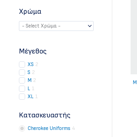
Χρώμα
Mέγεθος
XS
2
S
2
M
2
Μ
L
1
XL
1
Kατασκευαστής
Cherokee Uniforms
4