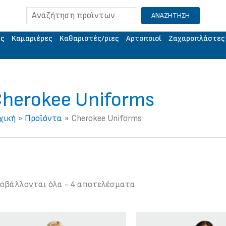
Αναζήτηση
ΑΝΑΖΗΤΗΣΗ
ής
Kαμαριέρες
Kαθαριστές/ριες
Aρτοποιοί
Ζαχαροπλάστες
herokee Uniforms
χική
Προϊόντα
Cherokee Uniforms
οβάλλονται όλα - 4 αποτελέσματα