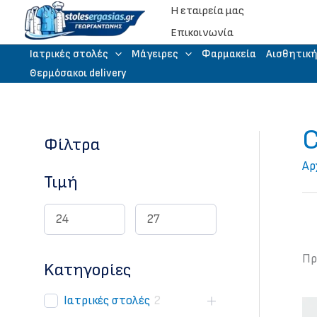
Μετάβαση
Η εταιρεία μας
στο
Eπικοινωνία
περιεχόμενο
Iατρικές στολές
Μάγειρες
Φαρμακεία
Αισθητικ
Θερμόσακοι delivery
C
Φίλτρα
Αρ
Τιμή
Πρ
Kατηγορίες
Iατρικές στολές
2