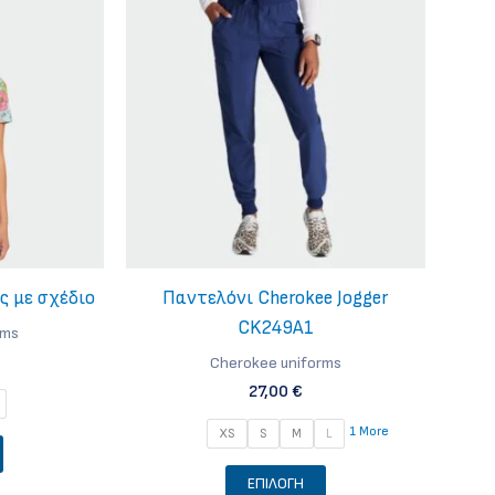
ς με σχέδιο
Παντελόνι Cherokee Jogger
CK249A1
rms
Cherokee uniforms
27,00
€
1 More
XS
S
M
L
Αυτό
το
Αυτό
ΕΠΙΛΟΓΉ