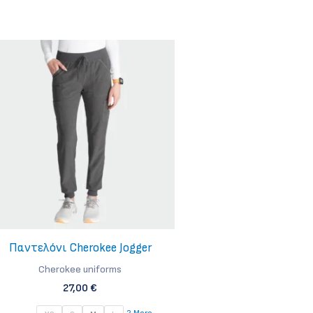
προϊόν
έχει
πολλαπλές
παραλλαγές.
Οι
επιλογές
μπορούν
να
επιλεγούν
στη
σελίδα
του
προϊόντος
Παντελόνι Cherokee Jogger
Cherokee uniforms
27,00
€