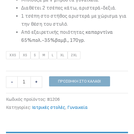
Διαθέτει 2 τσέπες κάτω, αριστερά-δεξιά.
1 τσέπη στο στήθος αριστερά με χώρισμα για
την θέση του στυλό.
Από εξαιρετικής ποιότητας
καπαρντίνα
65%πολ.-35%βαμβ., 170γρ.
XXS
XS
S
M
L
XL
2XL
Μπλούζα
ΠΡΟΣΘΉΚΗ ΣΤΟ ΚΑΛΆΘΙ
-
+
ιατρικής
με
Κωδικός προϊόντος:
#1206
V
Κατηγορίες:
Iατρικές στολές
,
Γυναικεία
μπροστά
σε
μπλε