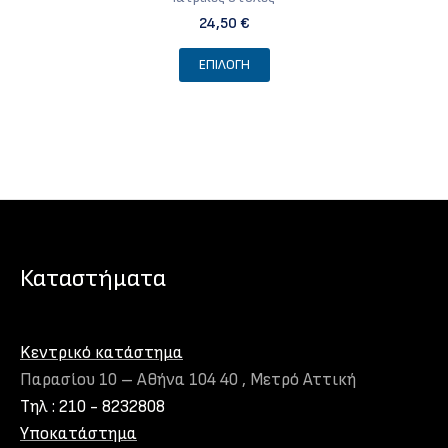
24,50
€
Αυτό
ΕΠΙΛΟΓΉ
το
προϊόν
έχει
πολλαπλές
παραλλαγές.
Οι
επιλογές
μπορούν
Καταστήματα
να
επιλεγούν
στη
Kεντρικό κατάστημα
σελίδα
Παρασίου 10 – Αθήνα 104 40 , Μετρό Αττική
του
Τηλ : 210 - 8232808
προϊόντος
Υποκατάστημα