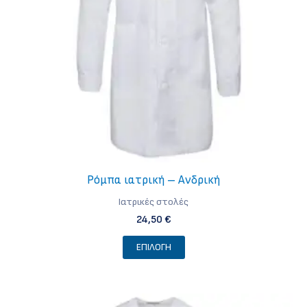
επιλεγούν
στη
σελίδα
του
προϊόντος
Ρόμπα ιατρική – Ανδρική
Iατρικές στολές
24,50
€
Αυτό
ΕΠΙΛΟΓΉ
το
προϊόν
έχει