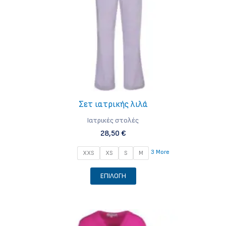
σελίδα
του
προϊόντος
Σετ ιατρικής λιλά
Iατρικές στολές
28,50
€
3 More
XXS
XS
S
M
Αυτό
ΕΠΙΛΟΓΉ
το
προϊόν
έχει
πολλαπλές