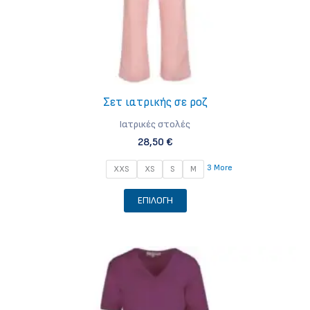
προϊόντος
Σετ ιατρικής σε ροζ
Iατρικές στολές
28,50
€
3 More
XXS
XS
S
M
Αυτό
ΕΠΙΛΟΓΉ
το
προϊόν
έχει
πολλαπλές
παραλλαγές.
Οι