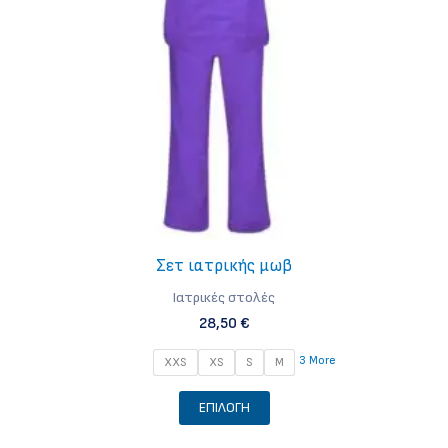
επιλεγούν
στη
σελίδα
του
προϊόντος
Σετ ιατρικής μωβ
Iατρικές στολές
28,50
€
3 More
XXS
XS
S
M
Αυτό
ΕΠΙΛΟΓΉ
το