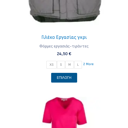
Γιλέκο Εργασίας γκρι
Φόρμες εργασιάς-τιράντες
24,50
€
2 More
XS
S
M
L
Αυτό
ΕΠΙΛΟΓΉ
το
προϊόν
έχει
πολλαπλές
παραλλαγές.
Οι