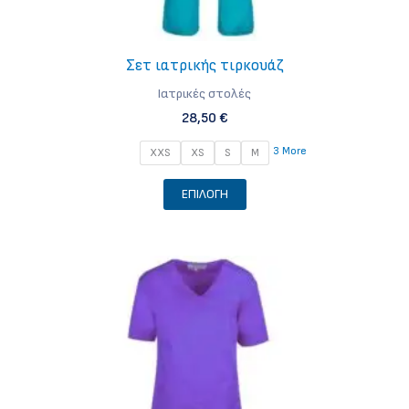
Σετ ιατρικής τιρκουάζ
Iατρικές στολές
28,50
€
3 More
XXS
XS
S
M
Αυτό
ΕΠΙΛΟΓΉ
το
προϊόν
έχει
πολλαπλές
παραλλαγές.
Οι
επιλογές
μπορούν
να