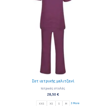
επιλογές
μπορούν
να
επιλεγούν
στη
σελίδα
του
προϊόντος
Σετ ιατρικής μελιτζανί
Iατρικές στολές
28,50
€
3 More
XXS
XS
S
M