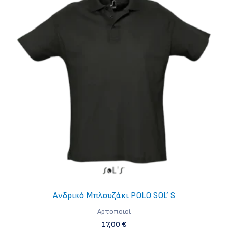
Ανδρικό Μπλουζάκι POLO SOL’ S
Aρτοποιοί
17,00
€