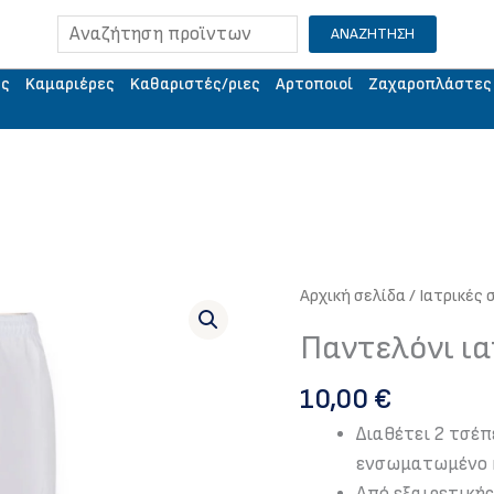
Αναζήτηση
ΑΝΑΖΗΤΗΣΗ
ής
Kαμαριέρες
Kαθαριστές/ριες
Aρτοποιοί
Ζαχαροπλάστες
Αρχική σελίδα
/
Iατρικές 
Παντελόνι ια
10,00
€
Διαθέτει 2 τσέπ
ενσωματωμένο κ
Από εξαιρετική