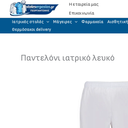
Μετάβαση
Η εταιρεία μας
στο
Eπικοινωνία
περιεχόμενο
Iατρικές στολές
Μάγειρες
Φαρμακεία
Αισθητικ
Θερμόσακοι delivery
Παντελόνι ιατρικό λευκό