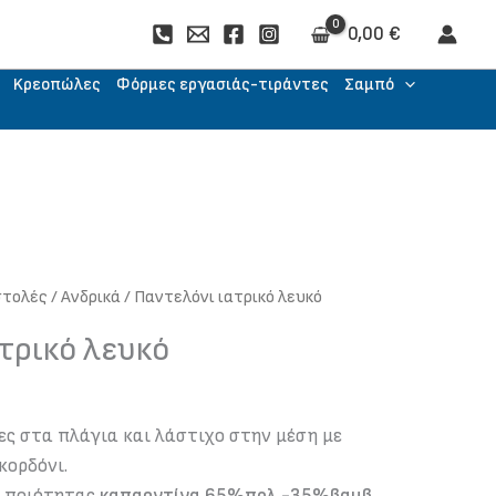
0,00
€
Kρεοπώλες
Φόρμες εργασιάς-τιράντες
Σαμπό
στολές
/
Ανδρικά
/ Παντελόνι ιατρικό λευκό
τρικό λευκό
ες στα πλάγια και λάστιχο στην μέση με
ορδόνι.
ς ποιότητας
καπαρντίνα 65%πολ.-35%βαμβ.,