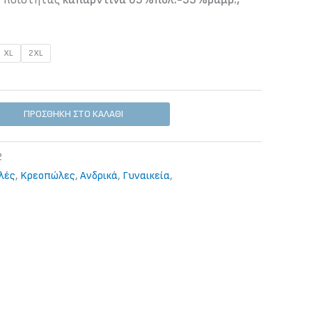
XL
2XL
ΠΡΟΣΘΉΚΗ ΣΤΟ ΚΑΛΆΘΙ
2
λές
,
Kρεοπώλες
,
Ανδρικά
,
Γυναικεία
,