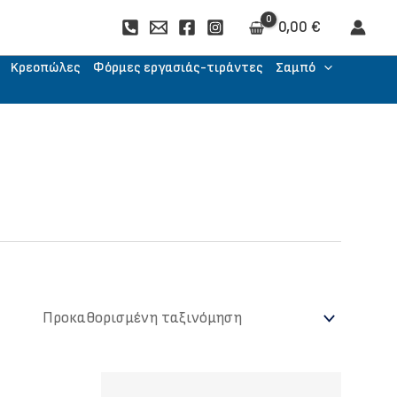
0,00
€
Kρεοπώλες
Φόρμες εργασιάς-τιράντες
Σαμπό