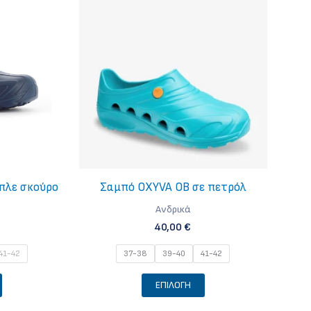
πλε σκούρο
Σαμπό OXYVA OB σε πετρόλ
Ανδρικά
40,00
€
41-42
37-38
39-40
41-42
Αυτό
Αυτό
ΕΠΙΛΟΓΉ
το
το