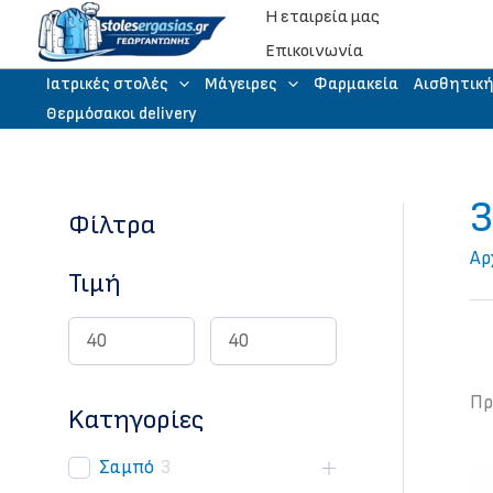
Μετάβαση
Η εταιρεία μας
στο
Eπικοινωνία
περιεχόμενο
Iατρικές στολές
Μάγειρες
Φαρμακεία
Αισθητικ
Θερμόσακοι delivery
3
Φίλτρα
Αρ
Τιμή
Πρ
Kατηγορίες
Σαμπό
3