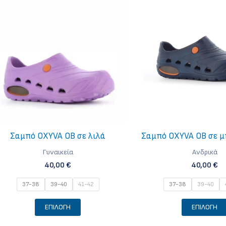
Σαμπό OXYVA OB σε λιλά
Σαμπό OXYVA OB σε μ
Γυναικεία
Ανδρικά
40,00
€
40,00
€
37-38
39-40
41-42
37-38
39-40
Αυτό
ΕΠΙΛΟΓΉ
ΕΠΙΛΟΓΉ
το