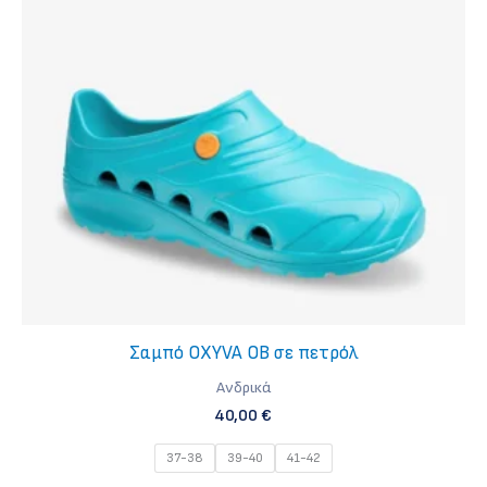
επιλογές
μπορούν
να
επιλεγούν
στη
σελίδα
του
προϊόντος
Σαμπό OXYVA OB σε πετρόλ
Ανδρικά
40,00
€
37-38
39-40
41-42