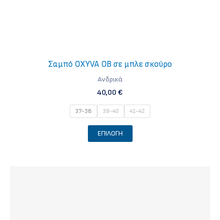
Σαμπό OXYVA OB σε μπλε σκούρο
Ανδρικά
40,00
€
37-38
39-40
41-42
Αυτό
ΕΠΙΛΟΓΉ
το
προϊόν
έχει
πολλαπλές
παραλλαγές.
Οι