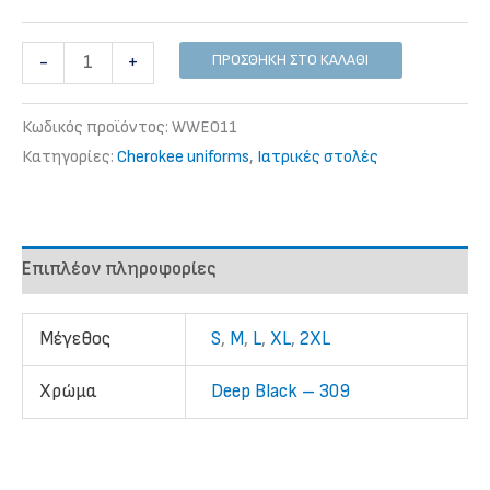
Παντελόνι
ΠΡΟΣΘΉΚΗ ΣΤΟ ΚΑΛΆΘΙ
-
+
Γυναικείο
Cherokee
Κωδικός προϊόντος:
WWE011
WWE011
Κατηγορίες:
Cherokee uniforms
,
Iατρικές στολές
ποσότητα
Επιπλέον πληροφορίες
Mέγεθος
S
,
M
,
L
,
XL
,
2XL
Χρώμα
Deep Black – 309