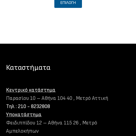
ΕΠΙΛΟΓΉ
το
προϊόν
έχει
πολλαπλές
παραλλαγές.
Οι
επιλογές
μπορούν
Καταστήματα
να
επιλεγούν
στη
Kεντρικό κατάστημα
σελίδα
Παρασίου 10 – Αθήνα 104 40 , Μετρό Αττική
του
Τηλ : 210 - 8232808
προϊόντος
Υποκατάστημα
Φειδιππίδου 12 – Αθήνα 115 26 , Μετρό
Αμπελοκήπων