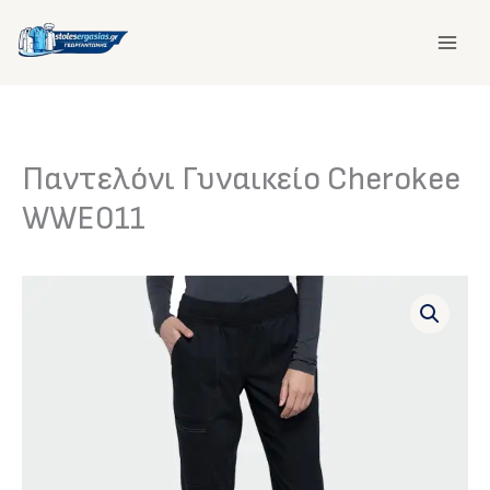
Μετάβαση
στο
περιεχόμενο
Παντελόνι Γυναικείο Cherokee
WWE011