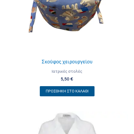
σελίδα
του
προϊόντος
Σκούφος χειρουργείου
Iατρικές στολές
5,50
€
ΠΡΟΣΘΉΚΗ ΣΤΟ ΚΑΛΆΘΙ