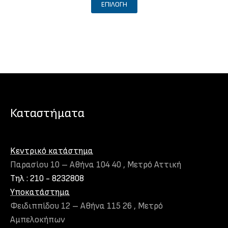
ΕΠΙΛΟΓΉ
το
προϊόν
έχει
πολλαπλές
παραλλαγές.
Οι
επιλογές
μπορούν
Καταστήματα
να
επιλεγούν
στη
Kεντρικό κατάστημα
σελίδα
Παρασίου 10 – Αθήνα 104 40 , Μετρό Αττική
του
Τηλ : 210 - 8232808
προϊόντος
Υποκατάστημα
Φειδιππίδου 12 – Αθήνα 115 26 , Μετρό
Αμπελοκήπων