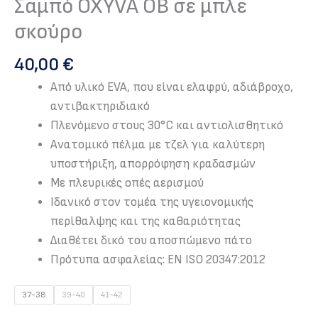
Σαμπό OXYVA OB σε μπλε
σκούρο
40,00
€
Από υλικό EVA, που είναι ελαφρύ, αδιάβροχο,
αντιβακτηριδιακό
Πλενόμενο στους 30°C και αντιολισθητικό
Ανατομικό πέλμα με τζελ για καλύτερη
υποστήριξη, απορρόφηση κραδασμών
Με πλευρικές οπές αερισμού
Ιδανικό στον τομέα της υγειονομικής
περίθαλψης και της καθαριότητας
Διαθέτει δικό του αποσπώμενο πάτο
Πρότυπα ασφαλείας: EN ISO 20347:2012
37-38
39-40
41-42