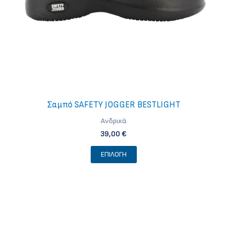
σελίδα
του
προϊόντος
Σαμπό SAFETY JOGGER BESTLIGHT
Ανδρικά
39,00
€
Αυτό
ΕΠΙΛΟΓΉ
το
προϊόν
έχει
πολλαπλές
παραλλαγές.