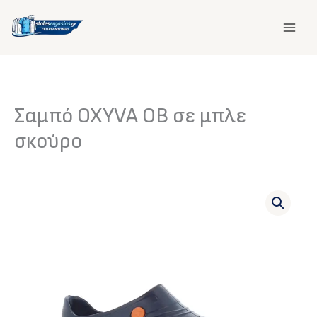
Μετάβαση
στο
περιεχόμενο
Σαμπό OXYVA OB σε μπλε
σκούρο