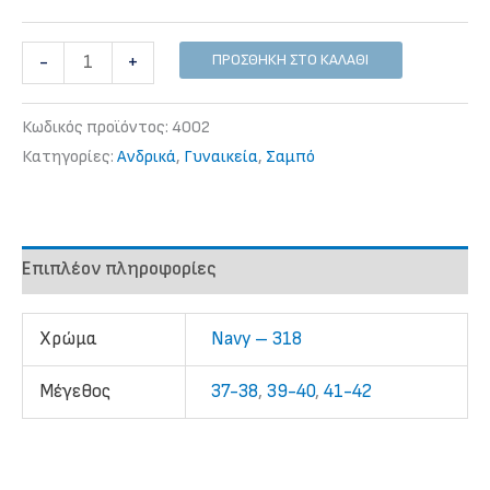
Σαμπό
ΠΡΟΣΘΉΚΗ ΣΤΟ ΚΑΛΆΘΙ
-
+
OXYVA
OB
Κωδικός προϊόντος:
4002
σε
Κατηγορίες:
Ανδρικά
,
Γυναικεία
,
Σαμπό
μπλε
σκούρο
ποσότητα
Επιπλέον πληροφορίες
Χρώμα
Navy – 318
Mέγεθος
37-38
,
39-40
,
41-42