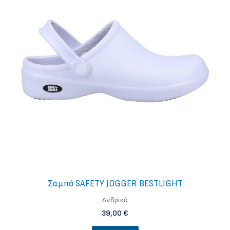
Οι
επιλογές
μπορούν
να
επιλεγούν
στη
σελίδα
του
προϊόντος
Σαμπό SAFETY JOGGER BESTLIGHT
Ανδρικά
39,00
€
Αυτό